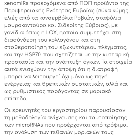
xenomiRs
προερχόμενα από ΠΟΠ προϊόντα της
Περιφερειακής Ενότητας Ευβοίας (σύκα κύμης,
ελιές από τα κονσερβόλια Ροβιών, σταφύλια
μαυροκοντούρα και Σιδερίτης Εύβοιας),
με
γονίδια όπως
η
LOX,
η
οποίο συμμετέχει
στη
διασύνδεση του κολλαγόνου και
στη
σταθεροποίηση του εξωκυττάριου πλέγματος,
και τ
ην
HSP70, που σχετίζεται με την κυτταρική
προστασία και την ανάπτυξη όγκων. Τα στοιχεία
αυτά ενισχύουν την άποψη ότι η διατροφή
μπορεί να λειτουργεί όχι μόνο ως πηγή
ενέργειας και θρεπτικών συστατικών, αλλά και
ως ρυθμιστικός παράγοντας σε μοριακό
επίπεδο.
Οι ερευνητές του
εργαστηρίου
παρουσίασαν
τη μεθοδολογία ανίχνευσης και ταυτοποίησης
των microRNAs που προέρχονται από τρόφιμα,
την ανάλυση των πιθανών μοριακών τους