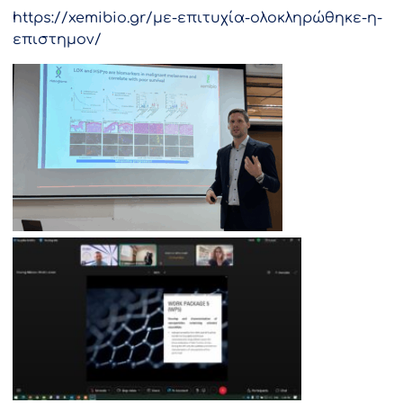
https://xemibio.gr/με-επιτυχία-ολοκληρώθηκε-η-
επιστημον/